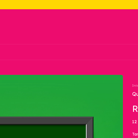
Iní
Qu
R
12
Ta