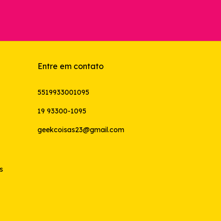
Entre em contato
5519933001095
19 93300-1095
geekcoisas23@gmail.com
s