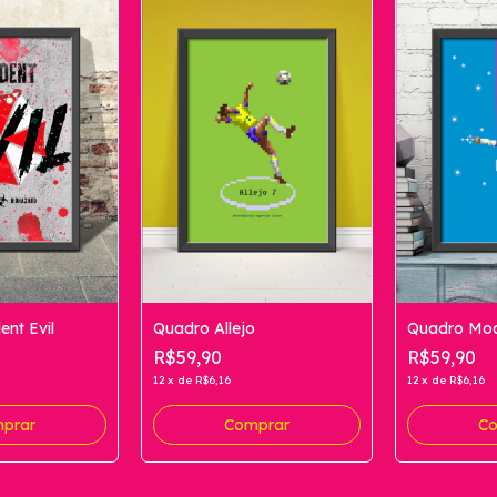
nt Evil
Quadro Allejo
Quadro Mo
R$59,90
R$59,90
12
x
de
R$6,16
12
x
de
R$6,16
prar
Comprar
Co