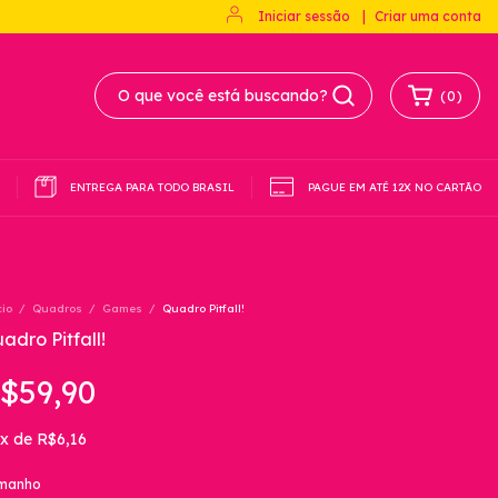
Iniciar sessão
|
Criar uma conta
(
0
)
ENTREGA PARA TODO BRASIL
PAGUE EM ATÉ 12X NO CARTÃO
cio
/
Quadros
/
Games
/
Quadro Pitfall!
adro Pitfall!
$59,90
x
de
R$6,16
manho