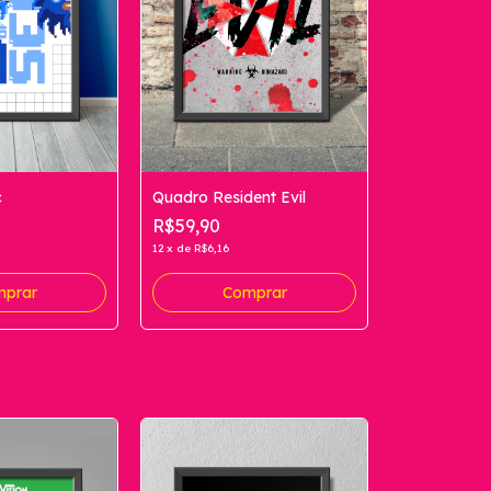
c
Quadro Resident Evil
R$59,90
12
x
de
R$6,16
prar
Comprar