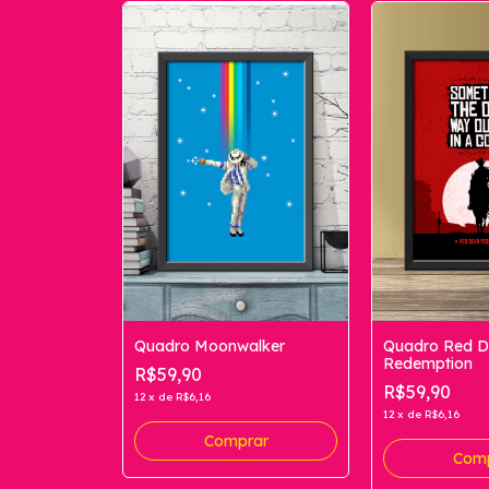
Quadro Moonwalker
Quadro Red 
Redemption
R$59,90
R$59,90
12
x
de
R$6,16
12
x
de
R$6,16
Comprar
Com