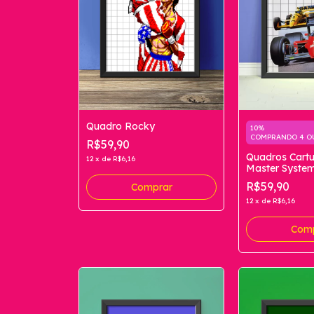
Quadro Rocky
10%
COMPRANDO 4 O
R$59,90
Quadros Cart
12
x
de
R$6,16
Master Syste
R$59,90
Comprar
12
x
de
R$6,16
Com