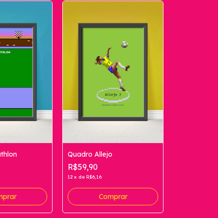
thlon
Quadro Allejo
R$59,90
12
x
de
R$6,16
prar
Comprar