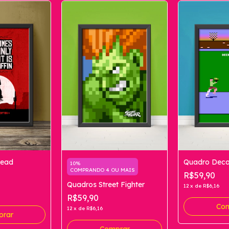
Dead
Quadro Deca
10%
COMPRANDO 4 OU MAIS
R$59,90
Quadros Street Fighter
12
x
de
R$6,16
R$59,90
Com
12
x
de
R$6,16
prar
Comprar