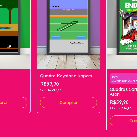
Quadro Keystone Kapers
10%
COMPRANDO 4 
R$59,90
Quadros Car
12
x
de
R$6,16
Atari
R$59,90
prar
Comprar
12
x
de
R$6,16
Com