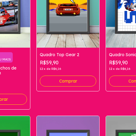
Quadro Top Gear 2
Quadro Soni
U MAIS
R$59,90
R$59,90
uchos de
12
x
de
R$6,16
12
x
de
R$6,16
m
Comprar
Com
prar